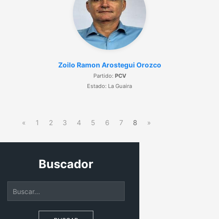
Zoilo Ramon Arostegui Orozco
Partido:
PCV
Estado: La Guaira
«
1
2
3
4
5
6
7
8
»
Buscador