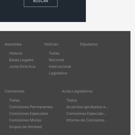
BUSCAR
Asamblea
Noticias
Diputados
Historia
Todas
Bases Legales
Nacional
Junta Directiva
Internacional
Legislativa
Comisiones
Actos Legislativos
Todas
Todos
Comisiones Permanentes
Acuerdos aprobados e...
Comisiones Especiales
Comisiones Especiale...
Comisiones Mixtas
Informe de Comisione...
Grupos de Amistad