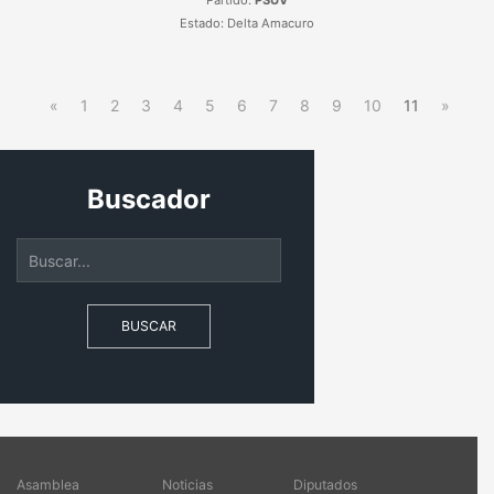
Partido:
PSUV
Estado: Delta Amacuro
«
1
2
3
4
5
6
7
8
9
10
11
»
Buscador
BUSCAR
Asamblea
Noticias
Diputados