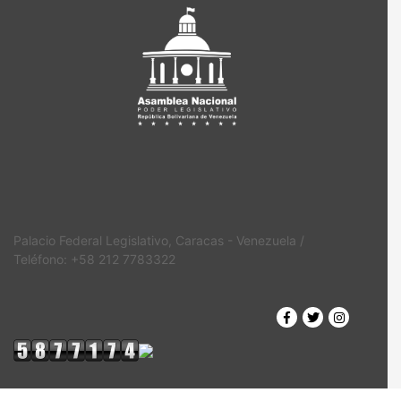
Palacio Federal Legislativo, Caracas - Venezuela /
Teléfono: +58 212 7783322