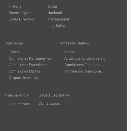
Historia
Todas
Bases Legales
Nacional
Junta Directiva
Internacional
Legislativa
Comisiones
Actos Legislativos
Todas
Todos
Comisiones Permanentes
Acuerdos aprobados e...
Comisiones Especiales
Comisiones Especiale...
Comisiones Mixtas
Informe de Comisione...
Grupos de Amistad
Transparencia
Gaceta Legislativa
Contáctanos
Documentos