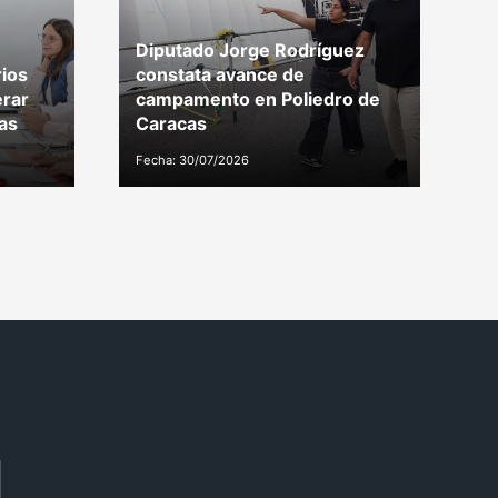
Diputado Jorge Rodríguez
G
ios
constata avance de
d
erar
campamento en Poliedro de
t
as
Caracas
M
Fecha: 30/07/2026
Fe