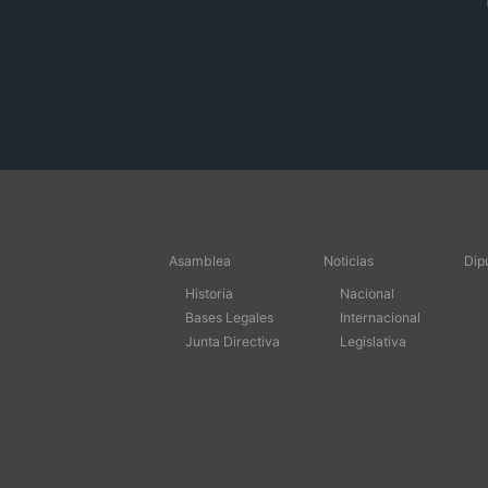
Asamblea
Noticias
Dip
Historia
Nacional
Bases Legales
Internacional
Junta Directiva
Legislativa