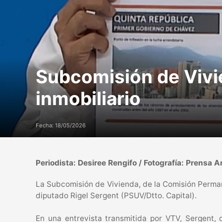
Subcomisión de Vivie
inmobiliario
Fecha: 18/05/2026
Periodista: Desiree Rengifo / Fotografía: Prensa A
La Subcomisión de Vivienda, de la Comisión Permanen
diputado Rigel Sergent (PSUV/Dtto. Capital).
En una entrevista transmitida por VTV, Sergent, 