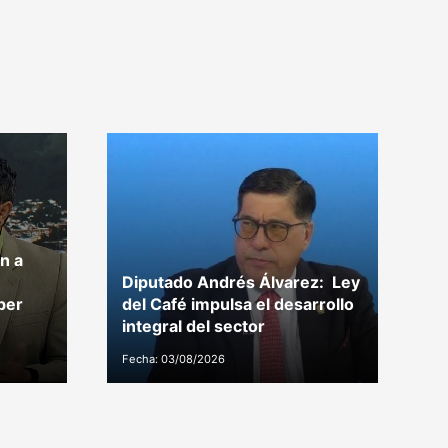
n a
Diputado Andrés Álvarez: Ley
Di
per
del Café impulsa el desarrollo
p
integral del sector
C
Fecha: 03/08/2026
Fe