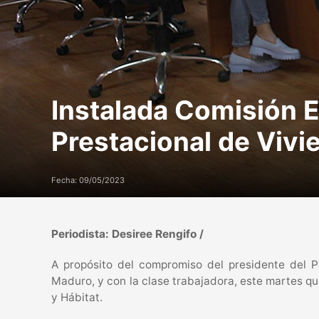
Instalada Comisión E
Prestacional de Vivi
Fecha: 09/05/2023
Periodista: Desiree Rengifo /
A propósito del compromiso del presidente del Po
Maduro, y con la clase trabajadora, este martes q
y Hábitat.