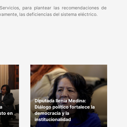
Servicios, para plantear las recomendaciones de
vamente, las deficiencias del sistema eléctrico.
Diputada Ilenia Medina:
la
Diálogo político fortalece la
A
sto en
democracia y la
p
institucionalidad
p