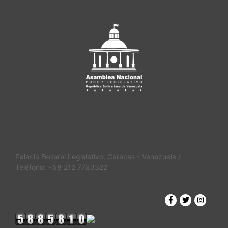
Palacio Federal Legislativo, Caracas - Venezuela /
Teléfono: +58 212 7783322