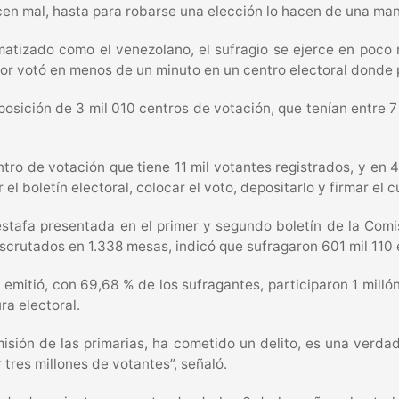
cen mal, hasta para robarse una elección lo hacen de una man
tomatizado como el venezolano, el sufragio se ejerce en poc
r votó en menos de un minuto en un centro electoral donde pa
posición de 3 mil 010 centros de votación, que tenían entre 7
ro de votación que tiene 11 mil votantes registrados, y en 
el boletín electoral, colocar el voto, depositarlo y firmar el 
estafa presentada en el primer y segundo boletín de la Comis
escrutados en 1.338 mesas, indicó que sufragaron 601 mil 110
emitió, con 69,68 % de los sufragantes, participaron 1 milló
ra electoral.
isión de las primarias, ha cometido un delito, es una verdad
 tres millones de votantes”, señaló.