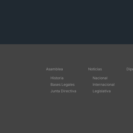
Asamblea
Noticias
Dip
Historia
Nacional
Bases Legales
Internacional
Junta Directiva
Legislativa