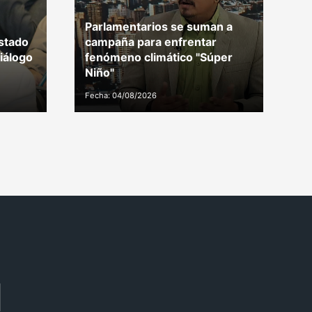
Parlamentarios se suman a
stado
campaña para enfrentar
D
iálogo
fenómeno climático "Súper
d
Niño"
i
Fecha: 04/08/2026
Fe