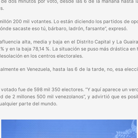
, de dos minutos por voto, desde las 6 de la mañana hasta la
s.
illón 200 mil votantes. Lo están diciendo los partidos de op
ónde sacaste eso tú, bárbaro, ladrón, farsante”, expresó.
uencia alta, media y baja en el Distrito Capital y La Guaira,
% y en la baja 78,14 %. La situación se puso más drástica en h
desolación en los centros electorales.
lmente en Venezuela, hasta las 6 de la tarde, no, esa elecc
otado fue de 598 mil 350 electores. “Y aquí aparece un verd
d de 2 millones 500 mil venezolanos”, y advirtió que es pos
ualquier parte del mundo.