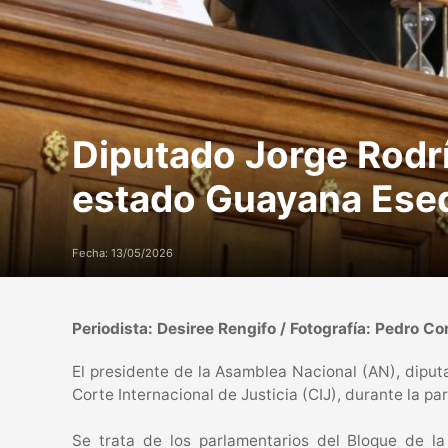
Diputado Jorge Rodrí
estado Guayana Eseq
Fecha: 13/05/2026
Periodista: Desiree Rengifo / Fotografía: Pedro Co
El presidente de la Asamblea Nacional (AN), dipu
Corte Internacional de Justicia (CIJ), durante la 
Se trata de los parlamentarios del Bloque de l