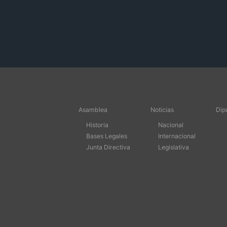
Asamblea
Noticias
Dip
Historia
Nacional
Bases Legales
Internacional
Junta Directiva
Legislativa