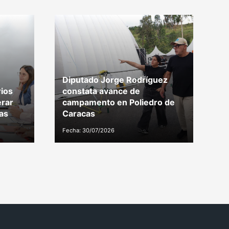
Diputado Jorge Rodríguez
G
ios
constata avance de
d
erar
campamento en Poliedro de
t
as
Caracas
M
Fecha: 30/07/2026
Fe