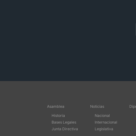
Asamblea
Noticias
Dip
Historia
Nacional
Bases Legales
Internacional
Junta Directiva
Legislativa