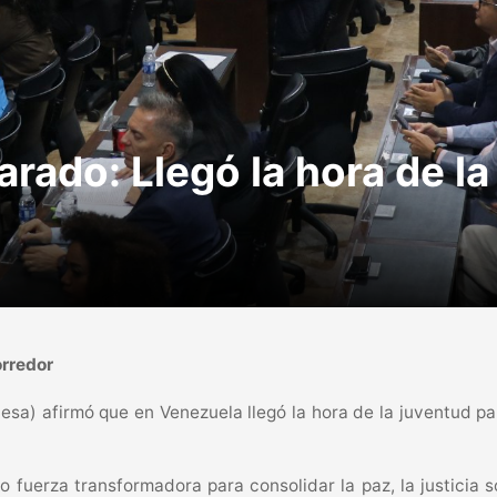
rado: Llegó la hora de la
orredor
a) afirmó que en Venezuela llegó la hora de la juventud para 
 fuerza transformadora para consolidar la paz, la justicia s