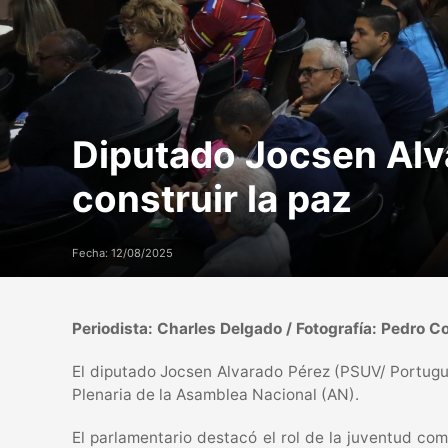
Diputado Jocsen Alva
construir la paz
Fecha: 12/08/2025
Periodista: Charles Delgado / Fotografía: Pedro C
El diputado Jocsen Alvarado Pérez (PSUV/ Portugues
Plenaria de la Asamblea Nacional (AN).
El parlamentario destacó el rol de la juventud como