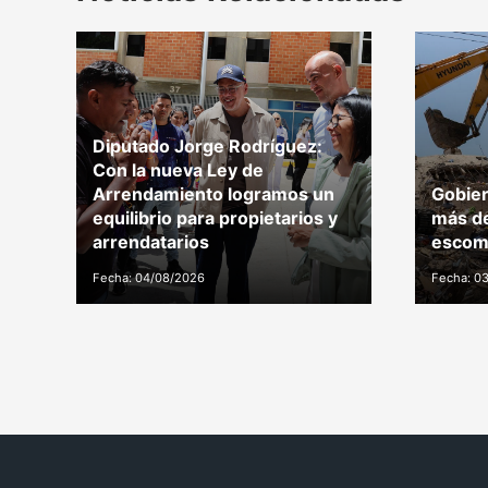
Diputado Jorge Rodríguez:
Con la nueva Ley de
Arrendamiento logramos un
Gobier
equilibrio para propietarios y
más de
arrendatarios
escomb
Fecha: 04/08/2026
Fecha: 0