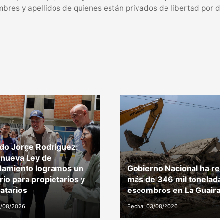
ombres y apellidos de quienes están privados de libertad por d
do Jorge Rodríguez:
 nueva Ley de
damiento logramos un
Gobierno Nacional ha r
brio para propietarios y
más de 346 mil tonelad
atarios
escombros en La Guair
4/08/2026
Fecha: 03/08/2026