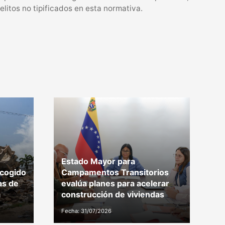
elitos no tipificados en esta normativa.
Estado Mayor para
D
ecogido
Campamentos Transitorios
c
as de
evalúa planes para acelerar
c
a
construcción de viviendas
C
Fecha: 31/07/2026
Fe