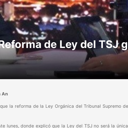
 Reforma de Ley del TSJ g
a An
 que la reforma de la Ley Orgánica del Tribunal Supremo de J
este lunes, donde explicó que la Ley del TSJ no será la úni