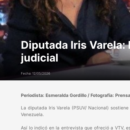
Diputada Iris Varela:
judicial
Fecha: 12/05/2026
Periodista: Esmeralda Gordillo / Fotografía: Prens
La diputada Iris Varela (PSUV/ Nacional) sostiene
Venezuela.
Así lo indicó en la entrevista que ofreció a VTV, 