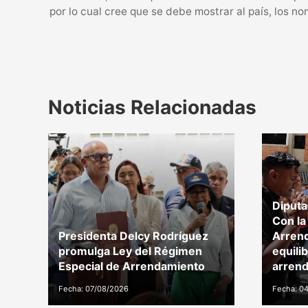
por lo cual cree que se debe mostrar al país, los n
Noticias Relacionadas
Diputa
Con la
Presidenta Delcy Rodríguez
Arren
promulga Ley del Régimen
equili
Especial de Arrendamiento
arrend
Fecha: 07/08/2026
Fecha: 0