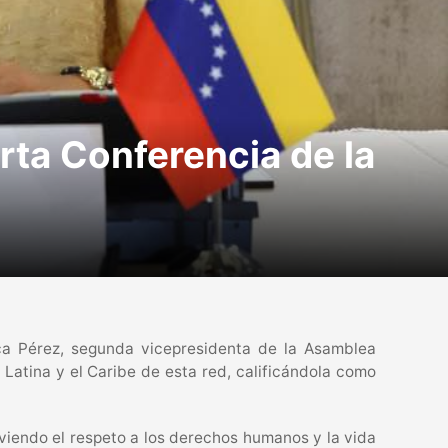
rta Conferencia de la
ca Pérez, segunda vicepresidenta de la Asamblea
Latina y el Caribe de esta red, calificándola como
viendo el respeto a los derechos humanos y la vida