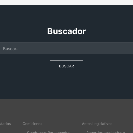
Buscador
BUSCAR
utados
Comisiones
Actos Legislativos
Comisiones Permanentes
Acuerdos aprobados e...