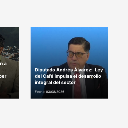
n a
Diputado Andrés Álvarez: Ley
Di
per
del Café impulsa el desarrollo
p
integral del sector
C
Fecha: 03/08/2026
Fe