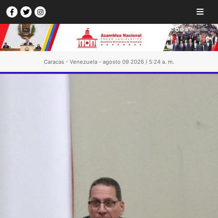
Caracas - Venezuela - agosto 09 2026 / 5:24 a. m.