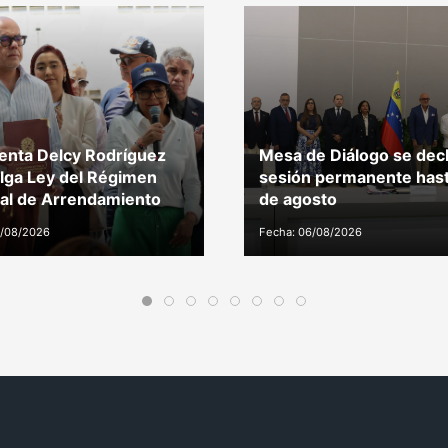
enta Delcy Rodríguez
Mesa de Diálogo se dec
lga Ley del Régimen
sesión permanente hast
al de Arrendamiento
de agosto
7/08/2026
Fecha: 06/08/2026