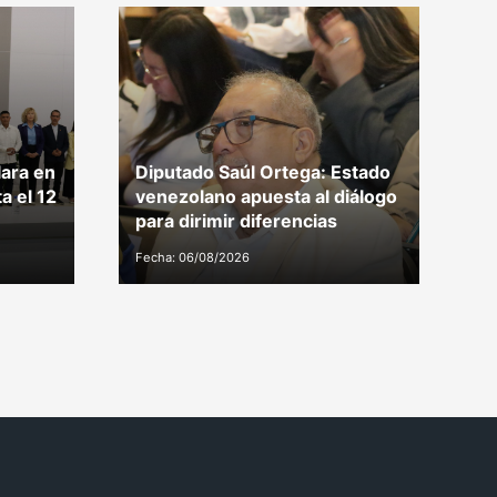
G
lara en
Diputado Saúl Ortega: Estado
e
a el 12
venezolano apuesta al diálogo
i
para dirimir diferencias
s
Fecha: 06/08/2026
Fe