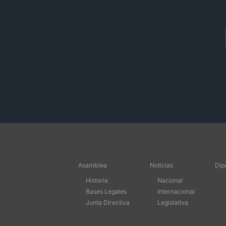
Asamblea
Noticias
Dip
Historia
Nacional
Bases Legales
Internacional
Junta Directiva
Legislativa