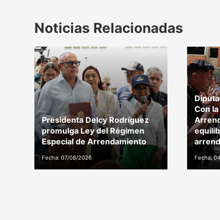
Noticias Relacionadas
Diputa
Con la
Presidenta Delcy Rodríguez
Arren
promulga Ley del Régimen
equili
Especial de Arrendamiento
arrend
Fecha: 07/08/2026
Fecha: 0