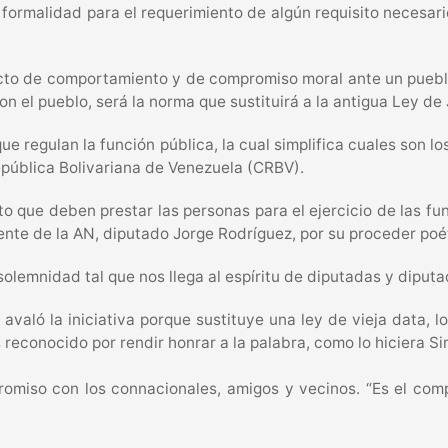
 formalidad para el requerimiento de algún requisito necesar
acto de comportamiento y de compromiso moral ante un pueblo
on el pueblo, será la norma que sustituirá a la antigua Ley d
e regulan la función pública, la cual simplifica cuales son 
República Bolivariana de Venezuela (CRBV).
mento que deben prestar las personas para el ejercicio de las
ente de la AN, diputado Jorge Rodríguez, por su proceder poét
lemnidad tal que nos llega al espíritu de diputadas y diputado
 avaló la iniciativa porque sustituye una ley de vieja data, l
 reconocido por rendir honrar a la palabra, como lo hiciera Si
omiso con los connacionales, amigos y vecinos. “Es el com