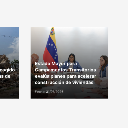
Estado Mayor para
D
ecogido
Campamentos Transitorios
c
as de
evalúa planes para acelerar
c
a
construcción de viviendas
C
Fecha: 31/07/2026
Fe