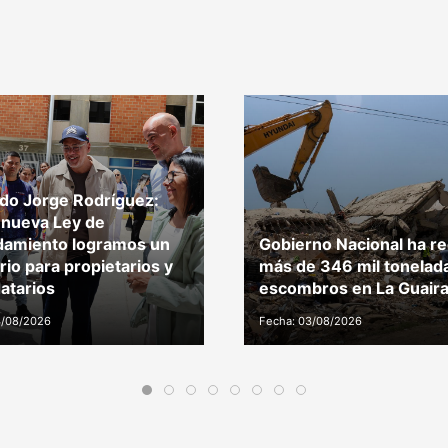
do Jorge Rodríguez:
 nueva Ley de
damiento logramos un
Gobierno Nacional ha r
brio para propietarios y
más de 346 mil tonelad
atarios
escombros en La Guair
4/08/2026
Fecha: 03/08/2026