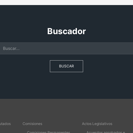
Buscador
BUSCAR
utados
Comisiones
Actos Legislativos
Comisiones Permanentes
Acuerdos aprobados e...