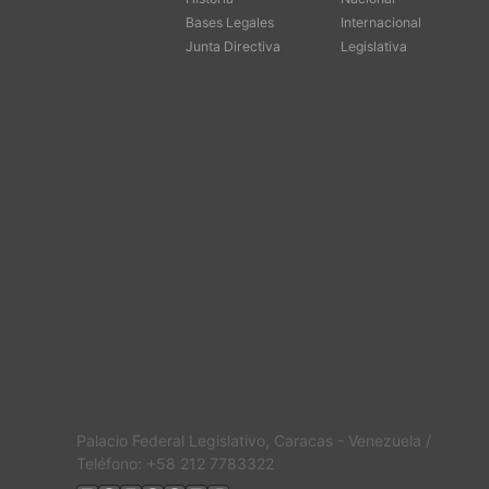
Bases Legales
Internacional
Junta Directiva
Legislativa
Palacio Federal Legislativo, Caracas - Venezuela /
Teléfono: +58 212 7783322