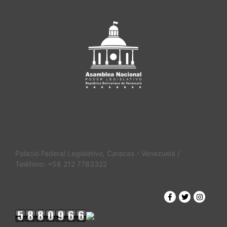
Palacio Federal Legislativo, Caracas - Venezuela /
Teléfono: +58 212 7783322