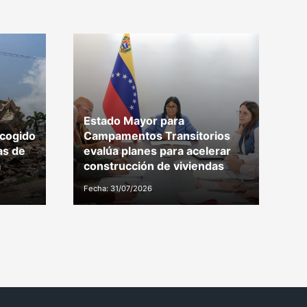
Estado Mayor para
D
ecogido
Campamentos Transitorios
c
as de
evalúa planes para acelerar
c
a
construcción de viviendas
C
Fecha: 31/07/2026
Fe