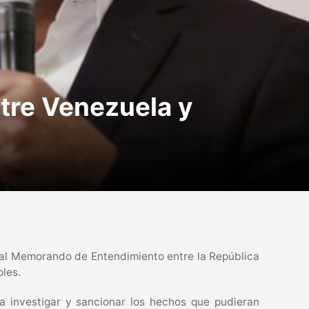
tre Venezuela y
 al Memorando de Entendimiento entre la República
oles.
a investigar y sancionar los hechos que pudieran