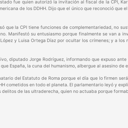
Estado fue quien autorizó la invitación al fiscal de la CPI,
mericana de los DDHH. Dijo que el único que reconoció que el
cisó que la CPI tiene funciones de complementariedad, no su
lano. Manifestó su entusiasmo porque finalmente se van a in
 López y Luisa Ortega Díaz por ocultar los crímenes; y a los
ivo, diputado Jorge Rodríguez, informando que expuso ante e
que España, la cuna del humanismo, albergue al asesino de es
atario del Estatuto de Roma porque el día que lo firmen ser
DHH cometidos en todo el planeta. El parlamentario leyó y exp
os delitos de las ultraderecha, quien no actuaba porque form