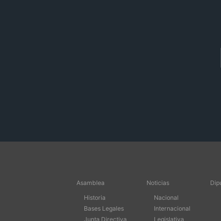
Asamblea
Noticias
Dip
Historia
Nacional
Bases Legales
Internacional
Junta Directiva
Legislativa