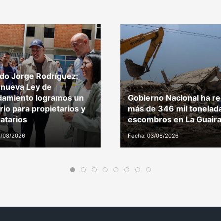
do Jorge Rodríguez:
 nueva Ley de
damiento logramos un
Gobierno Nacional ha r
brio para propietarios y
más de 346 mil tonelad
atarios
escombros en La Guair
4/08/2026
Fecha: 03/08/2026