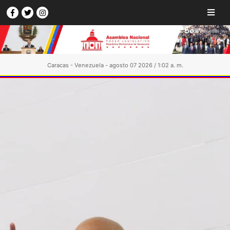
Caracas - Venezuela - agosto 07 2026 / 1:02 a. m.