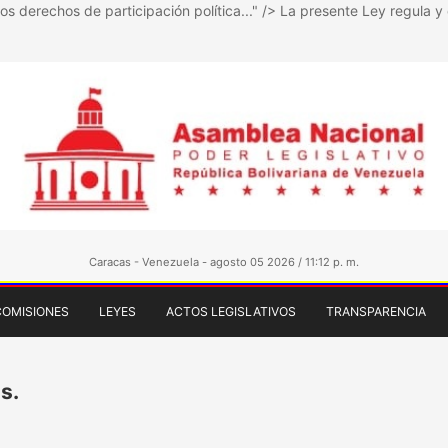
los derechos de participación política..." />
La presente Ley regula y d
Caracas - Venezuela - agosto 05 2026 / 11:12 p. m.
COMISIONES
LEYES
ACTOS LEGISLATIVOS
TRANSPARENCIA
s.