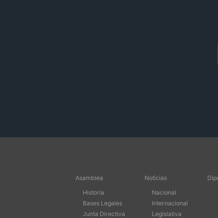
Asamblea
Noticias
Dip
Historia
Nacional
Bases Legales
Internacional
Junta Directiva
Legislativa