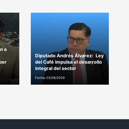
n a
Diputado Andrés Álvarez: Ley
Di
per
del Café impulsa el desarrollo
p
integral del sector
C
Fecha: 03/08/2026
Fe