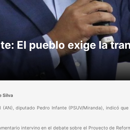
te: El pueblo exige la tr
e Silva
l (AN), diputado Pedro Infante (PSUV/Miranda), indicó que 
lamentario intervino en el debate sobre el Proyecto de Refo