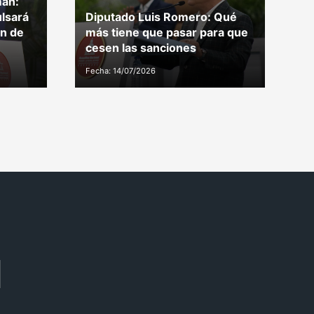
án:
lsará
Diputado Luis Romero: Qué
P
ón de
más tiene que pasar para que
e
cesen las sanciones
r
Fecha: 14/07/2026
Fe