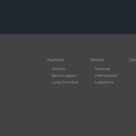
Asamblea
Noticias
Dip
Historia
Nacional
Bases Legales
Internacional
Junta Directiva
Legislativa