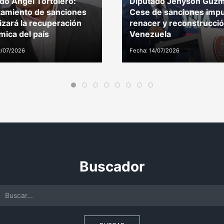
do Ángel Tortolero:
Diputado Jehyson Guzm
amiento de sanciones
Cese de sanciones impu
izará la recuperación
renacer y reconstrucci
ica del país
Venezuela
0/07/2026
Fecha: 14/07/2026
Buscador