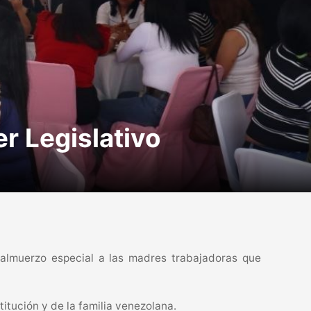
r Legislativo
almuerzo especial a las madres trabajadoras que
titución y de la familia venezolana.