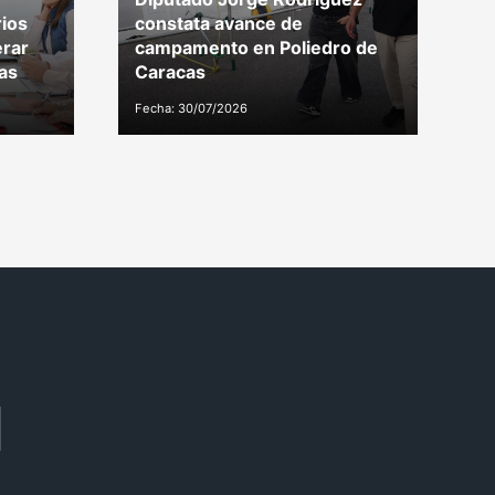
ios
constata avance de
d
erar
campamento en Poliedro de
t
as
Caracas
M
Fecha: 30/07/2026
Fe