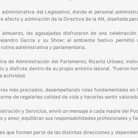
 administrativa del Legislativo, donde el personal administr
de afecto y admiración de la Directiva de la AN, diseñada pa
o almuerzo, las agasajadas disfrutaron de una celebración 
lejandro García y su Show; el ambiente festivo permitió 
rutina administrativa y parlamentaria.
ficina de Administración del Parlamento, Ricarliz Urbaez, in
to y disfrute dentro de su propio entorno laboral. "Fueron
la actividad.
es más preciados, desempeñando roles fundamentales en la c
rma de regalarles calidad de vida y hacerlas sentir valorada
nistración y Servicios, envió un mensaje a cada madre del Po
 y amor, equilibran sus responsabilidades profesionales y fam
es que forman parte de las distintas direcciones y dependen