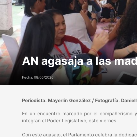
AN agasaja a las mad
Fecha: 08/05/2026
Periodista: Mayerlin González / Fotografía: Daniell
En un encuentro marcado por el compañerismo y 
integran el Poder Legislativo, este viernes.
Con este agasajo, el Parlamento celebra la dedicaci