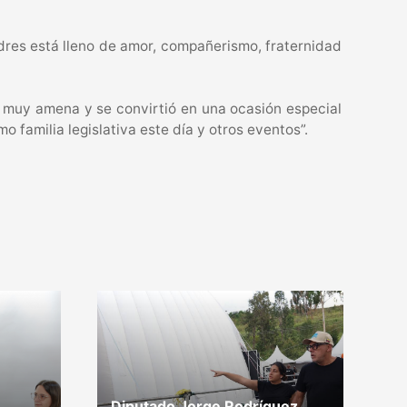
dres está lleno de amor, compañerismo, fraternidad
e muy amena y se convirtió en una ocasión especial
familia legislativa este día y otros eventos”.
Diputado Jorge Rodríguez
G