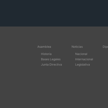
Asamblea
Noticias
Dip
Historia
Nacional
Bases Legales
Internacional
Junta Directiva
Legislativa