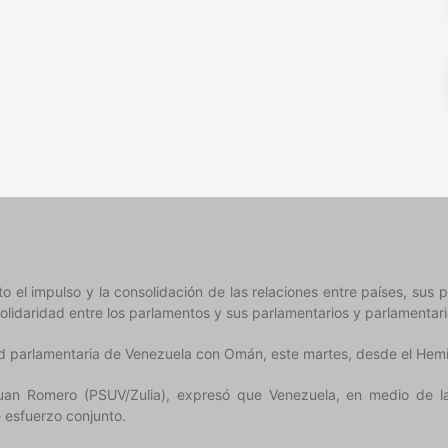
el impulso y la consolidación de las relaciones entre países, sus pu
olidaridad entre los parlamentos y sus parlamentarios y parlamentari
d parlamentaria de Venezuela con Omán, este martes, desde el Hemici
uan Romero (PSUV/Zulia), expresó que Venezuela, en medio de la
e esfuerzo conjunto.