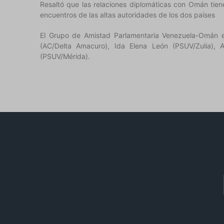
Resaltó que las relaciones diplomáticas con Omán tie
encuentros de las altas autoridades de los dos países
El Grupo de Amistad Parlamentaria Venezuela-Omán es
(AC/Delta Amacuro), Ida Elena León (PSUV/Zulia), A
(PSUV/Mérida).