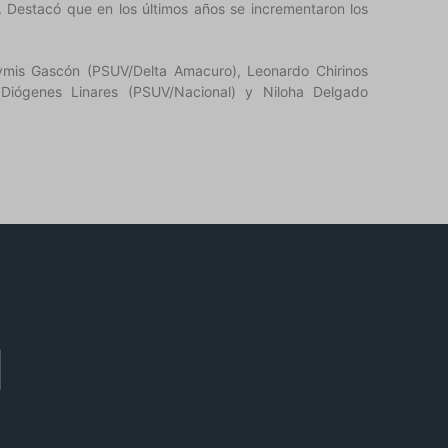
 Destacó que en los últimos años se incrementaron los
aymis Gascón (PSUV/Delta Amacuro), Leonardo Chirinos
, Diógenes Linares (PSUV/Nacional) y Niloha Delgado