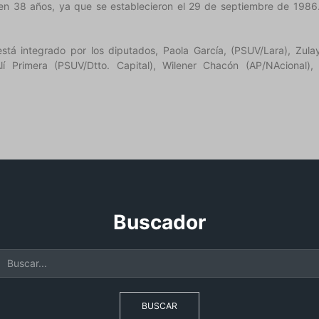
nen 38 años, ya que se establecieron el 29 de septiembre de 1986.
tá integrado por los diputados, Paola García, (PSUV/Lara), Zul
lí Primera (PSUV/Dtto. Capital), Wilener Chacón (AP/NAcional)
Buscador
BUSCAR