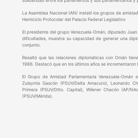
solidaridad entre los parlamentos y sus parlamentarios y 
La Asamblea Nacional (AN) instaló los grupos de amista
Hemiciclo Protocolar del Palacio Federal Legislativo
El presidente del grupo Venezuela-Omán, diputado Juan 
dificultades, muestra su capacidad de generar una diplo
conjunto.
Resaltó que las relaciones diplomáticas con Omán tien
1986. Destacó que en los últimos años se incrementaron l
El Grupo de Amistad Parlamentaria Venezuela-Omán est
Zulaymis Gascón (PSUV/Delta Amacuro), Leonardo Chir
Primera (PSUV/Dtto. Capital), Wilener Chacón (AP/NAc
(PSUV/Mérida).