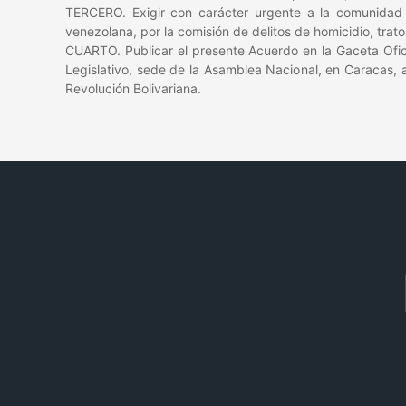
TERCERO. Exigir con carácter urgente a la comunidad in
venezolana, por la comisión de delitos de homicidio, trato
CUARTO. Publicar el presente Acuerdo en la Gaceta Ofici
Legislativo, sede de la Asamblea Nacional, en Caracas, 
Revolución Bolivariana.