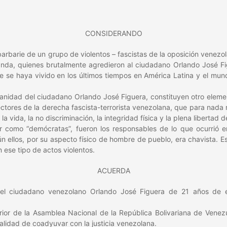
CONSIDERANDO
rbarie de un grupo de violentos – fascistas de la oposición venezol
randa, quienes brutalmente agredieron al ciudadano Orlando José F
 se haya vivido en los últimos tiempos en América Latina y el mun
idad del ciudadano Orlando José Figuera, constituyen otro elemento
ctores de la derecha fascista-terrorista venezolana, que para nada 
 vida, la no discriminación, la integridad física y la plena libertad d
 como “demócratas”, fueron los responsables de lo que ocurrió e
n ellos, por su aspecto físico de hombre de pueblo, era chavista. E
n ese tipo de actos violentos.
ACUERDA
el ciudadano venezolano Orlando José Figuera de 21 años de e
or de la Asamblea Nacional de la República Bolivariana de Venezue
alidad de coadyuvar con la justicia venezolana.