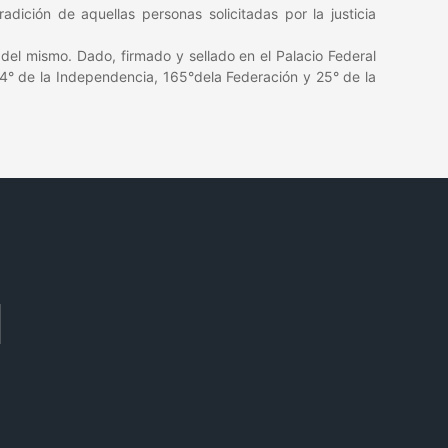
dición de aquellas personas solicitadas por la justicia
del mismo. Dado, firmado y sellado en el Palacio Federal
14° de la Independencia, 165°dela Federación y 25° de la