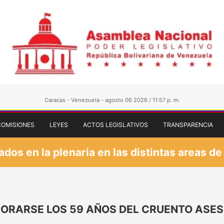
Caracas - Venezuela - agosto 06 2026 / 11:57 p. m.
COMISIONES
LEYES
ACTOS LEGISLATIVOS
TRANSPARENCIA
os en la plenaria en las distintas areas de
RARSE LOS 59 AÑOS DEL CRUENTO ASESIN