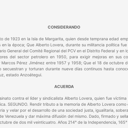
CONSIDERANDO
osto de 1923 en la Isla de Margarita, quien desde temprana edad empe
en la época; Que Alberto Lovera, durante su militancia política fue
eneral del Comité Regional del PCV en el Distrito Federal y en los
ores del sector petrolero en 1950, para exigir mejoras en sus co
or Marcos Pérez Jiménez entre 1957 y 1958; Que el 18 de octubre d
lo secuestran y torturan durante nueve días continuos hasta cono
ruz, estado Anzoátegui.
ACUERDA
to contra el líder y sindicalista Alberto Lovera, quien fue víctima de
ica. SEGUNDO. Rendir tributo a la memoria de Alberto Lovera como e
ria y velar por el desarrollo de una sociedad justa, igualitaria, sobe
 de Venezuela y dar máxima difusión del mismo. Dado, firmado y sella
ctubre de dos mil veinticuatro. Años 214° de la Independencia, 165° 