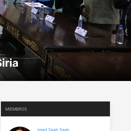
iria
MIEMBROS
Imad Saab Saab