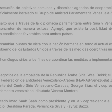
secución de objetivos comunes y dinamizar agendas de cooperación
oficialmente instalado el Grupo de Amistad Parlamentaria Venezuela-S
altó que a través de la diplomacia parlamentaria entre Siria y Ven
e concreten de manera exitosa. Agregó, que existe la posibilidad
en condiciones favorables para ambos países.
ercambiar puntos de vista con la nación hermana en torno al actual e
bierno de los Estados Unidos a través de las medidas coercitivas uni
 homólogos sirios a los fines de coordinar las medidas a implementa
egocios de la embajada de la República Árabe Siria, Wael Deirki; el
e la Federación de Entidades Venezolano-Arabes (FEARAB-Venezuela) 
nte del Centro Sirio Venezolano-Caracas, George Elías; el vicepres
arlamento venezolano, diputada Vanesa Montero.
putado Imad Saab Saab como presidente y en la vicepresidencia el 
io, Geraldina Parada, Verushcka Silva y Fayruz Bazzi.