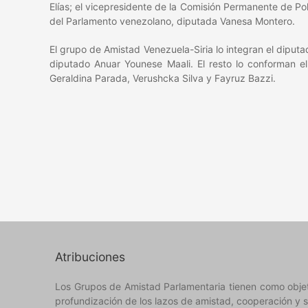
Elías; el vicepresidente de la Comisión Permanente de Po
del Parlamento venezolano, diputada Vanesa Montero.
El grupo de Amistad Venezuela-Siria lo integran el dipu
diputado Anuar Younese Maali. El resto lo conforman e
Geraldina Parada, Verushcka Silva y Fayruz Bazzi.
Atribuciones
Los Grupos de Amistad Parlamentaria tienen como objeto 
profundización de los lazos de amistad, cooperación y s