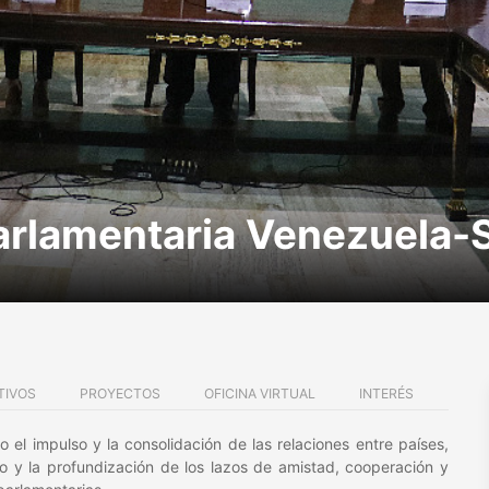
rlamentaria Venezuela-S
TIVOS
PROYECTOS
OFICINA VIRTUAL
INTERÉS
el impulso y la consolidación de las relaciones entre países,
to y la profundización de los lazos de amistad, cooperación y