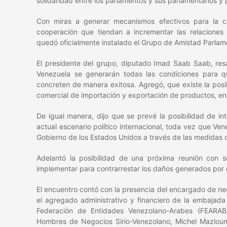
solidaridad entre los parlamentos y sus parlamentarios y 
Con miras a generar mecanismos efectivos para la 
cooperación que tiendan a incrementar las relaciones r
quedó oficialmente instalado el Grupo de Amistad Parlame
El presidente del grupo, diputado Imad Saab Saab, resa
Venezuela se generarán todas las condiciones para que
concreten de manera exitosa. Agregó, que existe la posi
comercial de importación y exportación de productos, en
De igual manera, dijo que se prevé la posibilidad de i
actual escenario político internacional, toda vez que Ve
Gobierno de los Estados Unidos a través de las medidas co
Adelantó la posibilidad de una próxima reunión con s
implementar para contrarrestar los daños generados por
El encuentro contó con la presencia del encargado de neg
el agregado administrativo y financiero de la embajada
Federación de Entidades Venezolano-Arabes (FEARAB
Hombres de Negocios Sirio-Venezolano, Michel Mazloum;