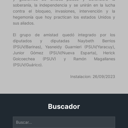
soberanía, la independencia y se unirán en la lucha
contra el bloqueo, invasiones, intervención y la
hegemonía que hoy practican los estados Unidos y
sus aliados.
El grupo de amistad quedó integrado por los
diputados y diputadas Naybeth Berrios
(PSUV/Barinas), Yasneidy Guarnieri (PSUV/Yaracuy),
Junior Gómez (PSUV/Nueva Esparta), Herick
Goicoechea (PSUV) y Ramón Magallanes
(PSUV/Guárico).
Instalacion: 26/09/2023
Buscador