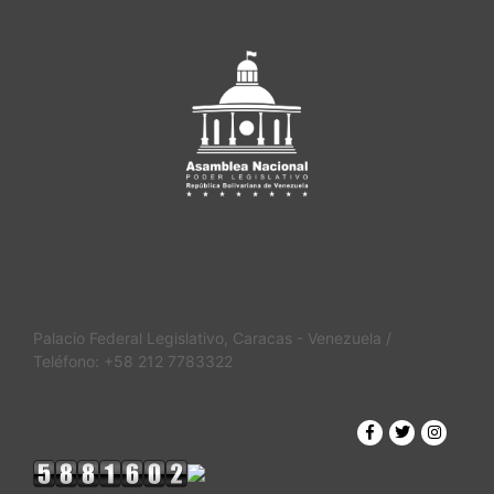
Palacio Federal Legislativo, Caracas - Venezuela /
Teléfono: +58 212 7783322