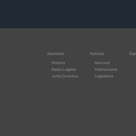
Asamblea
Noticias
Dip
Historia
Nacional
Bases Legales
Internacional
Junta Directiva
Legislativa