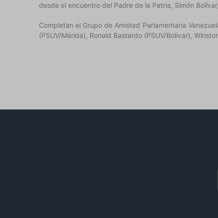
desde el encuentro del Padre de la Patria, Simón Bolív
Completan el Grupo de Amistad Parlamentaria Venezuela-
(PSUV/Mérida), Ronald Bastardo (PSUV/Bolívar), Winston