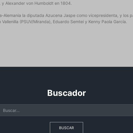
ar, y Alexander von Humboldt en 1804.
Alemania la diputada Azucena Jaspe como vicepresidenta, y los par
 Vallenilla (PSUV/Miranda), Eduardo Semtei y Kenny Paola García.
Buscador
BUSCAR