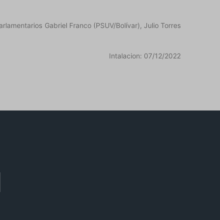
lamentarios Gabriel Franco (PSUV/Bolívar), Julio Torres
Intalacion: 07/12/2022