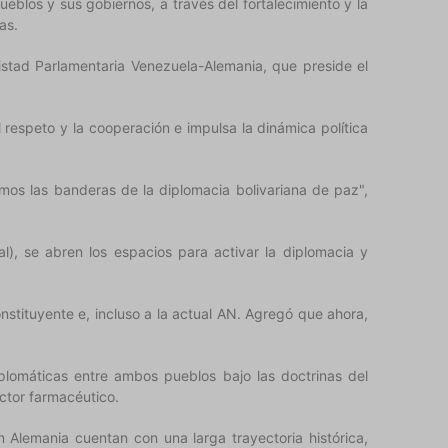
eblos y sus gobiernos, a través del fortalecimiento y la
as.
stad Parlamentaria Venezuela-Alemania, que preside el
respeto y la cooperación e impulsa la dinámica política
mos las banderas de la diplomacia bolivariana de paz",
al), se abren los espacios para activar la diplomacia y
tituyente e, incluso a la actual AN. Agregó que ahora,
diplomáticas entre ambos pueblos bajo las doctrinas del
ctor farmacéutico.
 Alemania cuentan con una larga trayectoria histórica,