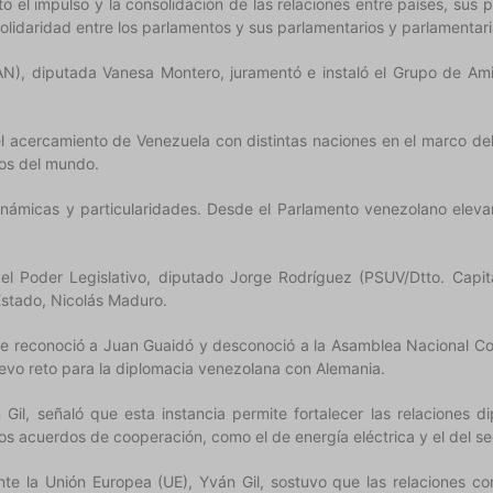
el impulso y la consolidación de las relaciones entre países, sus pu
olidaridad entre los parlamentos y sus parlamentarios y parlamentari
N), diputada Vanesa Montero, juramentó e instaló el Grupo de Ami
l acercamiento de Venezuela con distintas naciones en el marco del 
tos del mundo.
inámicas y particularidades. Desde el Parlamento venezolano eleva
del Poder Legislativo, diputado Jorge Rodríguez (PSUV/Dtto. Capit
 Estado, Nicolás Maduro.
e reconoció a Juan Guaidó y desconoció a la Asamblea Nacional Cons
uevo reto para la diplomacia venezolana con Alemania.
n Gil, señaló que esta instancia permite fortalecer las relaciones 
s acuerdos de cooperación, como el de energía eléctrica y el del se
e la Unión Europea (UE), Yván Gil, sostuvo que las relaciones con