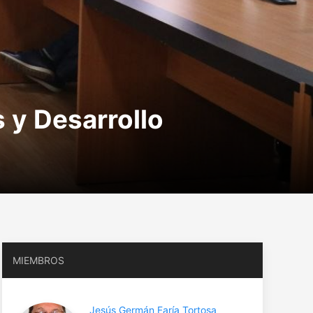
 y Desarrollo
MIEMBROS
Jesús Germán Faría Tortosa