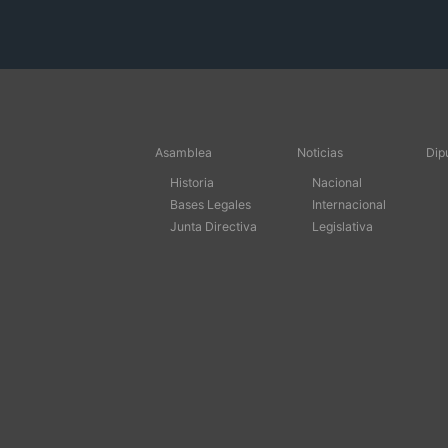
Asamblea
Noticias
Dip
Historia
Nacional
Bases Legales
Internacional
Junta Directiva
Legislativa