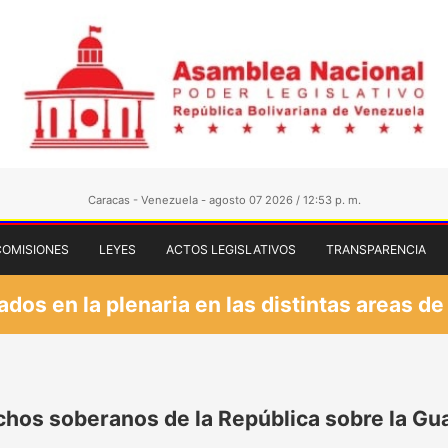
Caracas - Venezuela - agosto 07 2026 / 12:53 p. m.
COMISIONES
LEYES
ACTOS LEGISLATIVOS
TRANSPARENCIA
os en la plenaria en las distintas areas de
echos soberanos de la República sobre la Gu