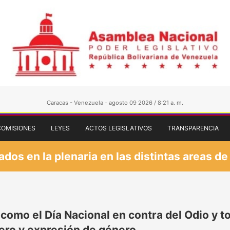
Caracas - Venezuela - agosto 09 2026 / 8:21 a. m.
COMISIONES
LEYES
ACTOS LEGISLATIVOS
TRANSPARENCIA
os en la plenaria en las distintas areas de
como el Día Nacional en contra del Odio y t
nero y expresión de género