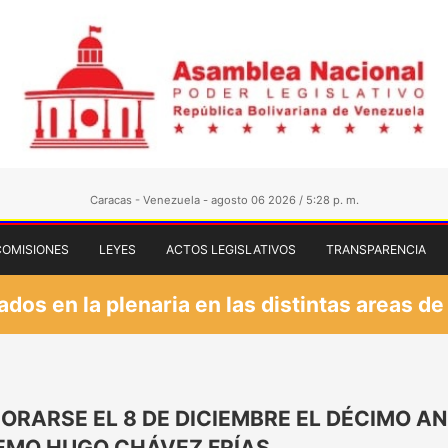
Caracas - Venezuela - agosto 06 2026 / 5:28 p. m.
COMISIONES
LEYES
ACTOS LEGISLATIVOS
TRANSPARENCIA
os en la plenaria en las distintas areas de
ARSE EL 8 DE DICIEMBRE EL DÉCIMO ANI
EMO HUGO CHÁVEZ FRÍAS