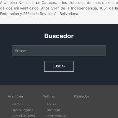
Asamblea Nacional, en Caracas, a los siete días del mes de enero
de dos mil veinticinco. Años 214° de la Independencia, 165° de la
Federación y 25° de la Revolución Bolivariana.
Buscador
BUSCAR
Asamblea
Noticias
Diputados
Historia
Todas
Bases Legales
Nacional
Junta Directiva
Internacional