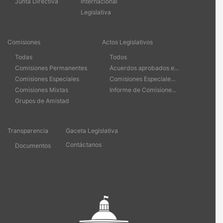
Junta Directiva
Internacional
Legislativa
Comisiones
Actos Legislativos
Todas
Todos
Comisiones Permanentes
Acuerdos aprobados e...
Comisiones Especiales
Comisiones Especiale...
Comisiones Mixtas
Informe de Comisione...
Grupos de Amistad
Transparencia
Gaceta Legislativa
Contáctanos
Documentos